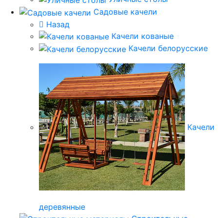
Садовые качели
Назад
Качели кованые
Качели белорусские
Качели
деревянные