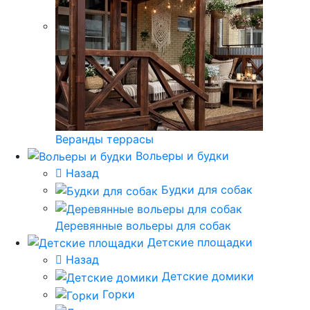
Веранды террасы
Вольеры и будки
Назад
Будки для собак
Деревянные вольеры для собак
Детские площадки
Назад
Детские домики
Горки